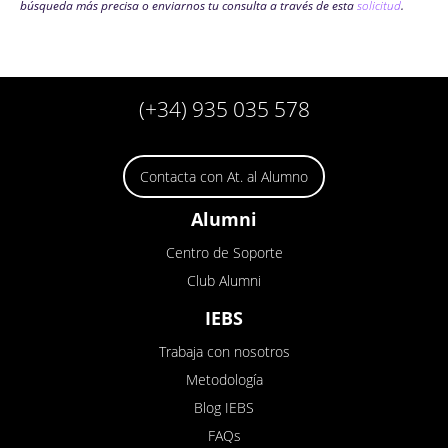
búsqueda más precisa o enviarnos tu consulta a través de esta
solicitud
.
(+34) 935 035 578
Contacta con At. al Alumno
Alumni
Centro de Soporte
Club Alumni
IEBS
Trabaja con nosotros
Metodología
Blog IEBS
FAQs