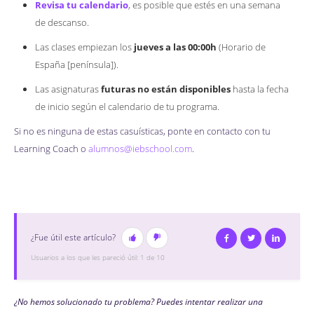
Revisa tu calendario
, es posible que estés en una semana
de descanso.
Las clases empiezan los
jueves a las 00:00h
(Horario de
España [península]).
Las asignaturas
futuras no están disponibles
hasta la fecha
de inicio según el calendario de tu programa.
Si no es ninguna de estas casuísticas, ponte en contacto con tu
Learning Coach o
alumnos@iebschool.com
.
¿Fue útil este artículo?
Facebook
Twitter
Linked
Usuarios a los que les pareció útil: 1 de 10
¿No hemos solucionado tu problema? Puedes intentar realizar una